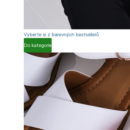
Vyberte si z barevných bestsellerů
Do kategorie