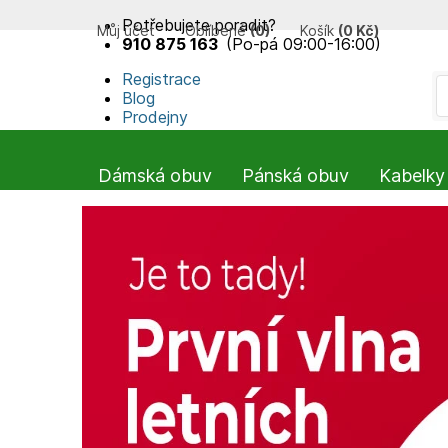
Potřebujete poradit?
Můj účet
Oblíbené
(
0
)
Košík
(
0 Kč
)
910 875 163
(Po-pá 09:00-16:00)
Registrace
Blog
Prodejny
Dámská obuv
Pánská obuv
Kabelky