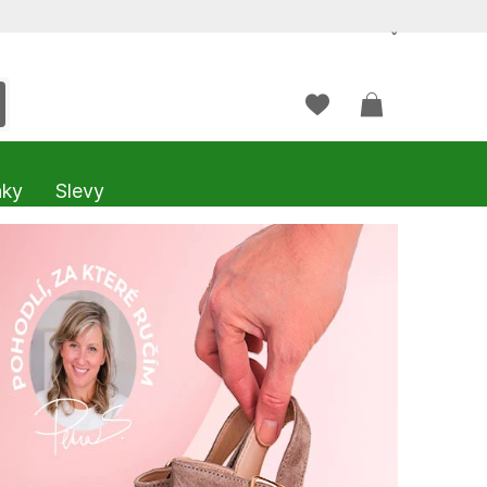
ˇ
nky
Slevy